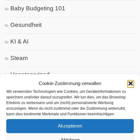
Baby Budgeting 101
Gesundheit
KI & AI
Steam
Uncategorized
Cookie-Zustimmung verwalten
Wir verwenden Technologien wie Cookies, um Geräteinformationen zu
speichern und/oder darauf zuzugreifen. Wir tun dies, um das Browsing-
Neuste Beiträge
Erlebnis zu verbessern und um (nicht) personalisierte Werbung
anzuzeigen. Wenn du nicht zustimmst oder die Zustimmung widerrufst,
Kakao, der verzaubert: Entdecke die 10 besten
kann dies bestimmte Merkmale und Funktionen beeinträchtigen.
Shops für deine Rituale!
Akzeptieren
Entdecken Sie das Potenzial von Efeu-Tee – Ist
Ablehnen