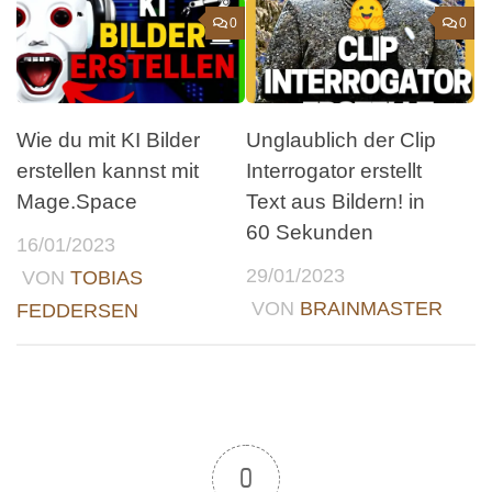
0
0
Wie du mit KI Bilder
Unglaublich der Clip
erstellen kannst mit
Interrogator erstellt
Mage.Space
Text aus Bildern! in
60 Sekunden
16/01/2023
29/01/2023
VON
TOBIAS
VON
BRAINMASTER
FEDDERSEN
0