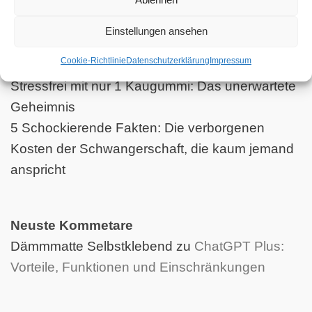
Hedera Helix das nächste Kräuterwunder?
Der stille Alarm in Ihrem Mund: Wie zuckerfreier
Einstellungen ansehen
Kaugummi die Stärke Ihrer Zähne nach dem
Cookie-Richtlinie
Datenschutzerklärung
Impressum
Putzen steigert
Stressfrei mit nur 1 Kaugummi: Das unerwartete
Geheimnis
5 Schockierende Fakten: Die verborgenen
Kosten der Schwangerschaft, die kaum jemand
anspricht
Neuste Kommetare
Dämmmatte Selbstklebend
zu
ChatGPT Plus:
Vorteile, Funktionen und Einschränkungen